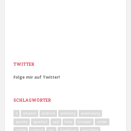
TWITTER
Folge mir auf Twitter!
SCHLAGWÖRTER
3
amazon
android
anleitung
anwendung
apache
apache2
app
beta
browser
center
config
control
cpu
download
einrichten