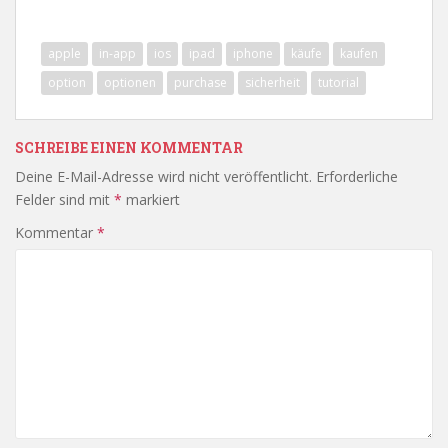
apple
in-app
ios
ipad
iphone
käufe
kaufen
option
optionen
purchase
sicherheit
tutorial
SCHREIBE EINEN KOMMENTAR
Deine E-Mail-Adresse wird nicht veröffentlicht.
Erforderliche
Felder sind mit
*
markiert
Kommentar
*