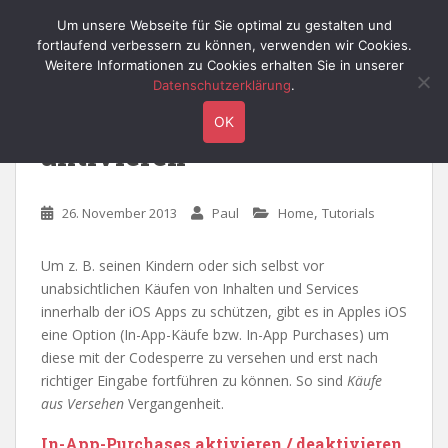
S
Willy's Technik-Blog
Um unsere Webseite für Sie optimal zu gestalten und
TOGGLE
k
fortlaufend verbessern zu können, verwenden wir Cookies.
i
Weitere Informationen zu Cookies erhalten Sie in unserer
p
Datenschutzerklärung
.
t
iOS: In-App Purchases
OK
o
aktivieren
m
a
i
,
26. November 2013
Paul
Home
Tutorials
n
c
o
Um z. B. seinen Kindern oder sich selbst vor
n
unabsichtlichen Käufen von Inhalten und Services
t
innerhalb der iOS Apps zu schützen, gibt es in Apples iOS
e
eine Option (In-App-Käufe bzw. In-App Purchases) um
n
diese mit der Codesperre zu versehen und erst nach
t
richtiger Eingabe fortführen zu können. So sind
Käufe
aus Versehen
Vergangenheit.
In-App-Purchases aktivieren / deaktivieren