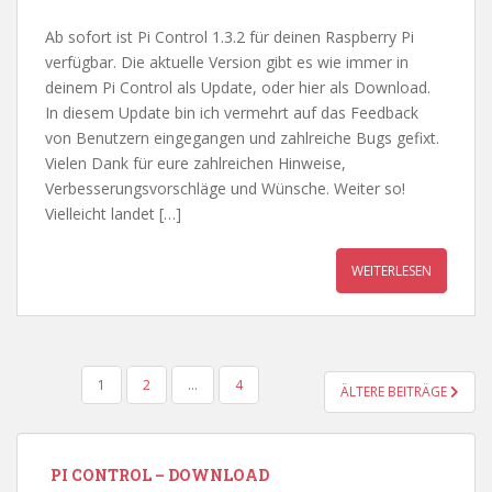
Ab sofort ist Pi Control 1.3.2 für deinen Raspberry Pi
verfügbar. Die aktuelle Version gibt es wie immer in
deinem Pi Control als Update, oder hier als Download.
In diesem Update bin ich vermehrt auf das Feedback
von Benutzern eingegangen und zahlreiche Bugs gefixt.
Vielen Dank für eure zahlreichen Hinweise,
Verbesserungsvorschläge und Wünsche. Weiter so!
Vielleicht landet […]
WEITERLESEN
SEITENNUMMERIERUNG
1
2
…
4
ÄLTERE BEITRÄGE
DER
BEITRÄGE
PI CONTROL – DOWNLOAD