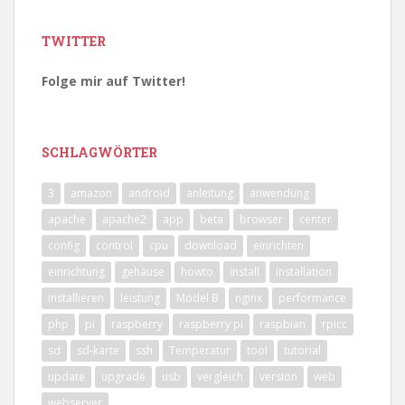
TWITTER
Folge mir auf Twitter!
SCHLAGWÖRTER
3
amazon
android
anleitung
anwendung
apache
apache2
app
beta
browser
center
config
control
cpu
download
einrichten
einrichtung
gehäuse
howto
install
installation
installieren
leistung
Model B
nginx
performance
php
pi
raspberry
raspberry pi
raspbian
rpicc
sd
sd-karte
ssh
Temperatur
tool
tutorial
update
upgrade
usb
vergleich
version
web
webserver