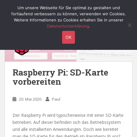
S
Willy's Technik-Blog
Um unsere Webseite für Sie optimal zu gestalten und
TOGGLE
k
fortlaufend verbessern zu können, verwenden wir Cookies.
i
Weitere Informationen zu Cookies erhalten Sie in unserer
p
Datenschutzerklärung
.
t
OK
o
m
a
i
n
Raspberry Pi: SD-Karte
c
vorbereiten
o
n
t
20. Mai 2020
Paul
e
n
Der Raspberry Pi wird typischerweise mit einer SD-Karte
t
betrieben. Auf dieser befinden sich das Betriebssystem
und alle installierten Anwendungen. Doch wie bereitet
man die SD-Karte für den Betrieb im Raspberry Pi vor?