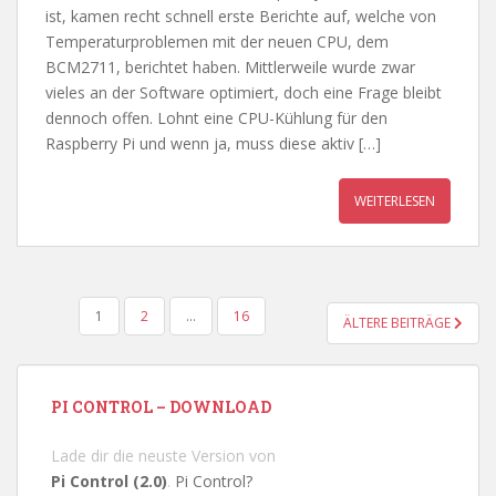
ist, kamen recht schnell erste Berichte auf, welche von
Temperaturproblemen mit der neuen CPU, dem
BCM2711, berichtet haben. Mittlerweile wurde zwar
vieles an der Software optimiert, doch eine Frage bleibt
dennoch offen. Lohnt eine CPU-Kühlung für den
Raspberry Pi und wenn ja, muss diese aktiv […]
WEITERLESEN
SEITENNUMMERIERUNG
1
2
…
16
ÄLTERE BEITRÄGE
DER
BEITRÄGE
PI CONTROL – DOWNLOAD
Lade dir die neuste Version von
Pi Control (2.0)
.
Pi Control?