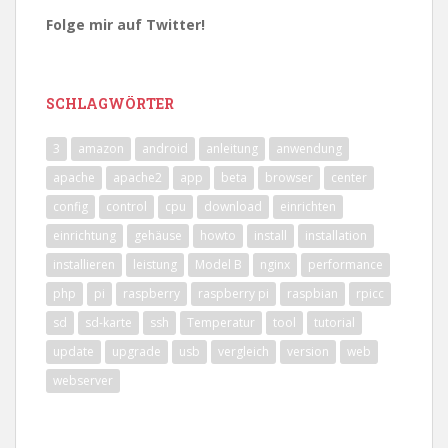
Folge mir auf Twitter!
SCHLAGWÖRTER
3
amazon
android
anleitung
anwendung
apache
apache2
app
beta
browser
center
config
control
cpu
download
einrichten
einrichtung
gehäuse
howto
install
installation
installieren
leistung
Model B
nginx
performance
php
pi
raspberry
raspberry pi
raspbian
rpicc
sd
sd-karte
ssh
Temperatur
tool
tutorial
update
upgrade
usb
vergleich
version
web
webserver