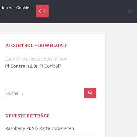
nden wir Cookies.
TUTORIALS
HARDWARE
LINUX
KONTAKT
OK
.
PI CONTROL – DOWNLOAD
Lade dir die neuste Version von
Pi Control (2.0)
.
Pi Control?
Suche
nach:
NEUESTE BEITRÄGE
Raspberry Pi: SD-Karte vorbereiten