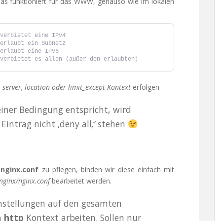
. Das funktioniert für das WWW, genauso wie im lokalen
verbietet eine IPv4
erlaubt ein Subnetz
erlaubt eine IPv6
verbietet es allen (außer den erlaubten)
, server, location oder limit_except Kontext
erfolgen.
einer Bedingung entspricht, wird
 Eintrag nicht ‚deny all
;‘
stehen
r
nginx.conf
zu pflegen, binden wir diese einfach mit
/nginx/nginx.conf
bearbeitet werden.
instellungen auf den gesamten
m
http
Kontext arbeiten. Sollen nur