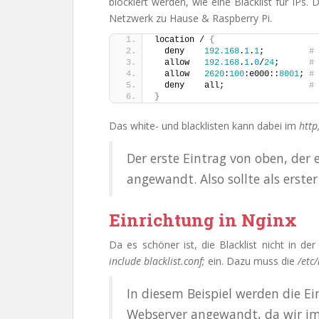
blockiert werden, wie eine Blacklist für IPs
Netzwerk zu Hause & Raspberry Pi.
location / 
{
  deny    
192.168
.
1
.
1
;         
# 
  allow   
192.168
.
1
.
0
/
24
;      
# 
  allow   
2620
:
100
:e000::
8001
; 
# 
  deny    all;                 
# 
}
Das white- und blacklisten kann dabei im
http
Der erste Eintrag von oben, der 
angewandt. Also sollte als erster
Einrichtung in Nginx
Da es schöner ist, die Blacklist nicht in de
include blacklist.conf;
ein. Dazu muss die
/etc
In diesem Beispiel werden die E
Webserver angewandt, da wir i