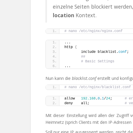
einzelne Seiten blockiert werde
location
Kontext.
# nano /etc/nginx/nginx.conf
...
http 
{
        include blacklist.
conf
;
##
# Basic Settings
...
Nun kann die
blacklist.conf
erstellt und konfig
# nano /etc/nginx/blacklist.conf
allow   
192.168
.
0
.
1
/
24
;      
# er
deny    all;                 
# ve
Mit dieser Einstellung wird allen der Zugriff
Heimnetz (sprich Clients mit den IP-Adressen 
Soll nur eine IP ausgesperrt werden, reicht da