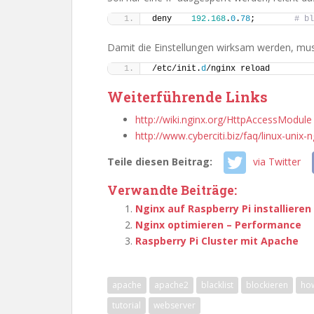
deny    
192.168
.
0
.
78
;        
# bl
Damit die Einstellungen wirksam werden, mu
/etc/init.
d
/nginx reload
Weiterführende Links
http://wiki.nginx.org/HttpAccessModule
http://www.cyberciti.biz/faq/linux-unix
Teile diesen Beitrag:
via Twitter
Verwandte Beiträge:
Nginx auf Raspberry Pi installieren
Nginx optimieren – Performance
Raspberry Pi Cluster mit Apache
apache
apache2
blacklist
blockieren
ho
tutorial
webserver