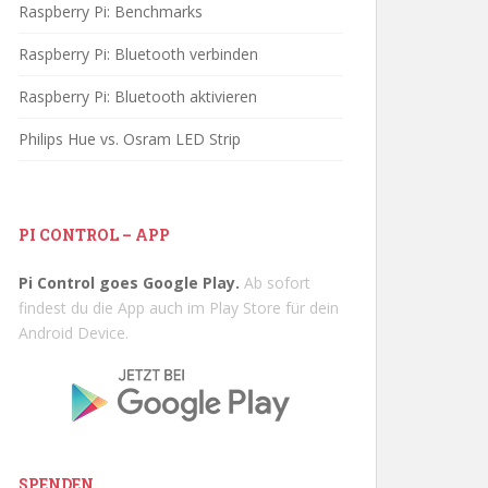
Raspberry Pi: Benchmarks
Raspberry Pi: Bluetooth verbinden
Raspberry Pi: Bluetooth aktivieren
Philips Hue vs. Osram LED Strip
PI CONTROL – APP
Pi Control goes Google Play.
Ab sofort
findest du die App auch im Play Store für dein
Android Device.
SPENDEN