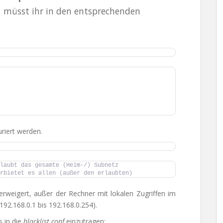
n, müsst ihr in den entsprechenden
uriert werden.
laubt das gesamte (Heim-/) Subnetz
rbietet es allen (außer den erlaubten)
 verweigert, außer der Rechner mit lokalen Zugriffen im
192.168.0.1 bis 192.168.0.254).
s in die
blacklist.conf
einzutragen: