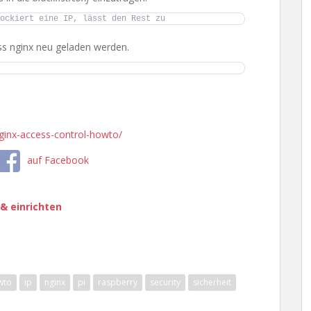
ockiert eine IP, lässt den Rest zu
ss nginx neu geladen werden.
-nginx-access-control-howto/
auf Facebook
 & einrichten
wto
ip
nginx
pi
raspberry
security
sicherheit