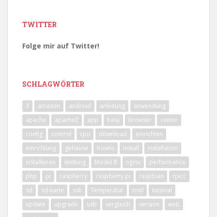
TWITTER
Folge mir auf Twitter!
SCHLAGWÖRTER
3
amazon
android
anleitung
anwendung
apache
apache2
app
beta
browser
center
config
control
cpu
download
einrichten
einrichtung
gehäuse
howto
install
installation
installieren
leistung
Model B
nginx
performance
php
pi
raspberry
raspberry pi
raspbian
rpicc
sd
sd-karte
ssh
Temperatur
tool
tutorial
update
upgrade
usb
vergleich
version
web