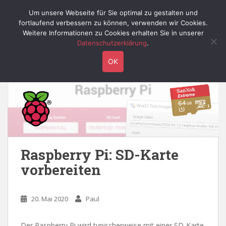
S
Willy's Technik-Blog
Um unsere Webseite für Sie optimal zu gestalten und
TOGGLE
k
fortlaufend verbessern zu können, verwenden wir Cookies.
i
Weitere Informationen zu Cookies erhalten Sie in unserer
p
Datenschutzerklärung
.
t
Kategorie:
Home
OK
o
m
a
i
n
c
o
n
Raspberry Pi: SD-Karte
t
vorbereiten
e
n
t
20. Mai 2020
Paul
Der Raspberry Pi wird typischerweise mit einer SD-Karte