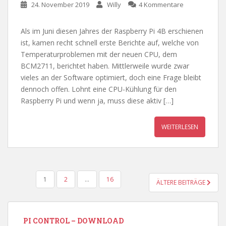
24. November 2019
Willy
4 Kommentare
Als im Juni diesen Jahres der Raspberry Pi 4B erschienen
ist, kamen recht schnell erste Berichte auf, welche von
Temperaturproblemen mit der neuen CPU, dem
BCM2711, berichtet haben. Mittlerweile wurde zwar
vieles an der Software optimiert, doch eine Frage bleibt
dennoch offen. Lohnt eine CPU-Kühlung für den
Raspberry Pi und wenn ja, muss diese aktiv […]
WEITERLESEN
SEITENNUMMERIERUNG
1
2
…
16
ÄLTERE BEITRÄGE
DER
BEITRÄGE
PI CONTROL – DOWNLOAD