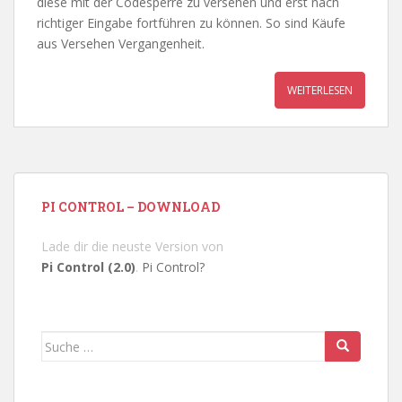
diese mit der Codesperre zu versehen und erst nach
richtiger Eingabe fortführen zu können. So sind Käufe
aus Versehen Vergangenheit.
WEITERLESEN
PI CONTROL – DOWNLOAD
Lade dir die neuste Version von
Pi Control (2.0)
.
Pi Control?
Suche
nach: