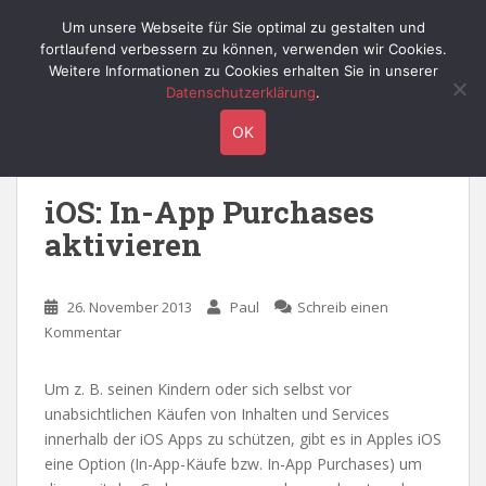
S
Willy's Technik-Blog
Um unsere Webseite für Sie optimal zu gestalten und
TOGGLE
k
fortlaufend verbessern zu können, verwenden wir Cookies.
i
Weitere Informationen zu Cookies erhalten Sie in unserer
p
Datenschutzerklärung
.
t
Schlagwort:
iphone
OK
o
m
a
iOS: In-App Purchases
i
aktivieren
n
c
o
26. November 2013
Paul
Schreib einen
n
Kommentar
t
e
n
Um z. B. seinen Kindern oder sich selbst vor
t
unabsichtlichen Käufen von Inhalten und Services
innerhalb der iOS Apps zu schützen, gibt es in Apples iOS
eine Option (In-App-Käufe bzw. In-App Purchases) um