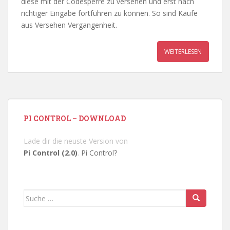
diese mit der Codesperre zu versehen und erst nach
richtiger Eingabe fortführen zu können. So sind Käufe
aus Versehen Vergangenheit.
WEITERLESEN
PI CONTROL – DOWNLOAD
Lade dir die neuste Version von
Pi Control (2.0)
.
Pi Control?
Suche
nach: