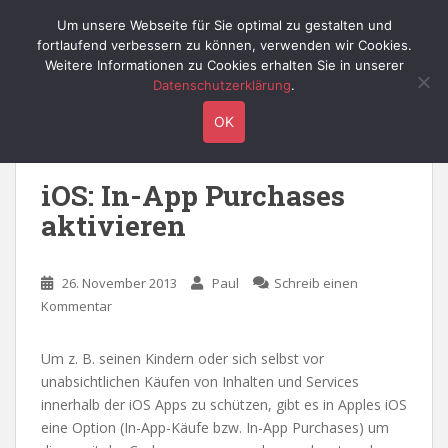
S
Willy's Technik-Blog
Um unsere Webseite für Sie optimal zu gestalten und
TOGGLE
k
fortlaufend verbessern zu können, verwenden wir Cookies.
i
Weitere Informationen zu Cookies erhalten Sie in unserer
p
Datenschutzerklärung
.
t
Schlagwort:
in-app
OK
o
m
a
iOS: In-App Purchases
i
aktivieren
n
c
o
26. November 2013
Paul
Schreib einen
n
Kommentar
t
e
n
Um z. B. seinen Kindern oder sich selbst vor
t
unabsichtlichen Käufen von Inhalten und Services
innerhalb der iOS Apps zu schützen, gibt es in Apples iOS
eine Option (In-App-Käufe bzw. In-App Purchases) um