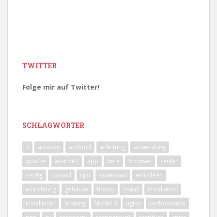
TWITTER
Folge mir auf Twitter!
SCHLAGWÖRTER
3
amazon
android
anleitung
anwendung
apache
apache2
app
beta
browser
center
config
control
cpu
download
einrichten
einrichtung
gehäuse
howto
install
installation
installieren
leistung
Model B
nginx
performance