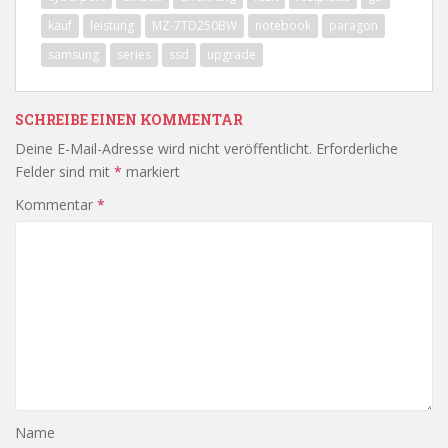
kauf
leistung
MZ-7TD250BW
notebook
paragon
samsung
series
ssd
upgrade
SCHREIBE EINEN KOMMENTAR
Deine E-Mail-Adresse wird nicht veröffentlicht.
Erforderliche
Felder sind mit
*
markiert
Kommentar
*
Name