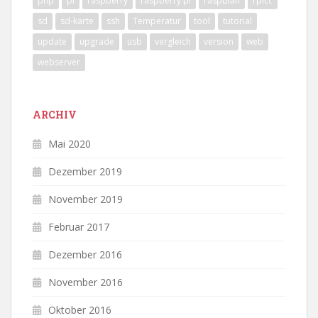
php
pi
raspberry
raspberry pi
raspbian
rpicc
sd
sd-karte
ssh
Temperatur
tool
tutorial
update
upgrade
usb
vergleich
version
web
webserver
ARCHIV
Mai 2020
Dezember 2019
November 2019
Februar 2017
Dezember 2016
November 2016
Oktober 2016