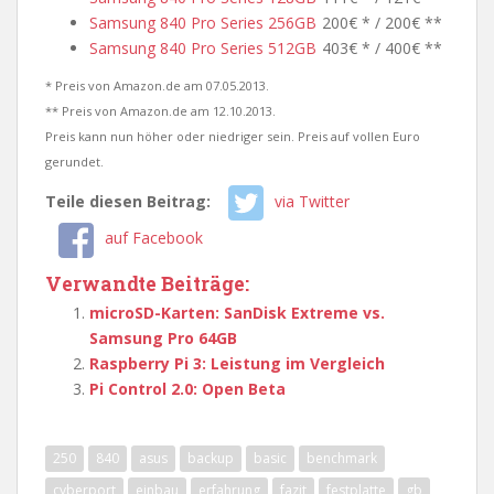
Samsung 840 Pro Series 256GB
200€ * / 200€ **
Samsung 840 Pro Series 512GB
403€ * / 400€ **
* Preis von Amazon.de am 07.05.2013.
** Preis von Amazon.de am 12.10.2013.
Preis kann nun höher oder niedriger sein. Preis auf vollen Euro
gerundet.
Teile diesen Beitrag:
via Twitter
auf Facebook
Verwandte Beiträge:
microSD-Karten: SanDisk Extreme vs.
Samsung Pro 64GB
Raspberry Pi 3: Leistung im Vergleich
Pi Control 2.0: Open Beta
250
840
asus
backup
basic
benchmark
cyberport
einbau
erfahrung
fazit
festplatte
gb