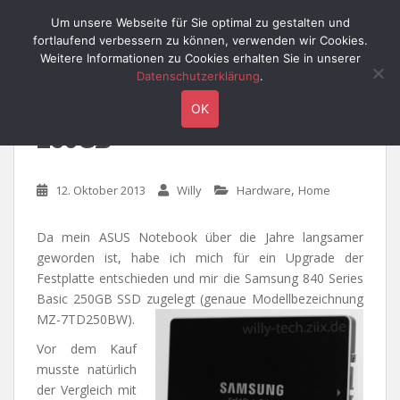
S
Willy's Technik-Blog
Um unsere Webseite für Sie optimal zu gestalten und
TOGGLE
k
fortlaufend verbessern zu können, verwenden wir Cookies.
i
Weitere Informationen zu Cookies erhalten Sie in unserer
p
Datenschutzerklärung
.
t
Samsung 840 Series Basic
OK
o
250GB
m
a
i
,
12. Oktober 2013
Willy
Hardware
Home
n
c
o
Da mein ASUS Notebook über die Jahre langsamer
n
geworden ist, habe ich mich für ein Upgrade der
t
Festplatte entschieden und mir die Samsung 840 Series
e
Basic 250GB SSD zugelegt (genaue Modellbezeichnung
n
MZ-7TD250BW).
t
Vor dem Kauf
musste natürlich
der Vergleich mit