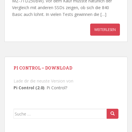
MZ-7TD250BW). Vor dem Kauf musste natürlich der
Vergleich mit anderen SSDs zeigen, ob sich die 840
Basic auch lohnt. In vielen Tests gewinnen die […]
WEITERLESEN
PI CONTROL – DOWNLOAD
Lade dir die neuste Version von
Pi Control (2.0)
.
Pi Control?
Suche
nach: