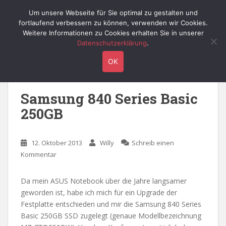
S
Willy's Technik-Blog
Um unsere Webseite für Sie optimal zu gestalten und
TOGGLE
k
fortlaufend verbessern zu können, verwenden wir Cookies.
i
Weitere Informationen zu Cookies erhalten Sie in unserer
p
Datenschutzerklärung
.
t
Schlagwort:
ssd
OK
o
m
a
Samsung 840 Series Basic
i
250GB
n
c
o
12. Oktober 2013
Willy
Schreib einen
n
Kommentar
t
e
n
Da mein ASUS Notebook über die Jahre langsamer
t
geworden ist, habe ich mich für ein Upgrade der
Festplatte entschieden und mir die Samsung 840 Series
Basic 250GB SSD zugelegt (genaue Modellbezeichnung