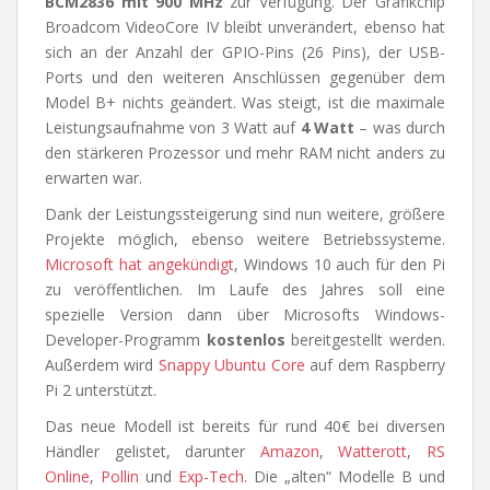
BCM2836 mit 900 MHz
zur Verfügung. Der Grafikchip
Broadcom VideoCore IV bleibt unverändert, ebenso hat
sich an der Anzahl der GPIO-Pins (26 Pins), der USB-
Ports und den weiteren Anschlüssen gegenüber dem
Model B+ nichts geändert. Was steigt, ist die maximale
Leistungsaufnahme von 3 Watt auf
4 Watt
– was durch
den stärkeren Prozessor und mehr RAM nicht anders zu
erwarten war.
Dank der Leistungssteigerung sind nun weitere, größere
Projekte möglich, ebenso weitere Betriebssysteme.
Microsoft hat angekündigt
, Windows 10 auch für den Pi
zu veröffentlichen. Im Laufe des Jahres soll eine
spezielle Version dann über Microsofts Windows-
Developer-Programm
kostenlos
bereitgestellt werden.
Außerdem wird
Snappy Ubuntu Core
auf dem Raspberry
Pi 2 unterstützt.
Das neue Modell ist bereits für rund 40€ bei diversen
Händler gelistet, darunter
Amazon
,
Watterott
,
RS
Online
,
Pollin
und
Exp-Tech
. Die „alten“ Modelle B und