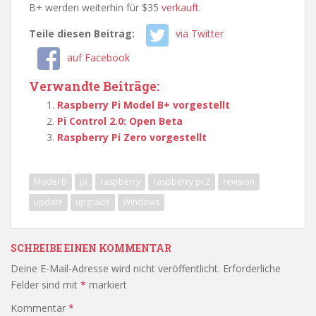
B+ werden weiterhin für $35
verkauft
.
Teile diesen Beitrag:
via Twitter
auf Facebook
Verwandte Beiträge:
Raspberry Pi Model B+ vorgestellt
Pi Control 2.0: Open Beta
Raspberry Pi Zero vorgestellt
Model B
pi
raspberry
raspberry pi 2
revision
update
upgrade
Windows
SCHREIBE EINEN KOMMENTAR
Deine E-Mail-Adresse wird nicht veröffentlicht.
Erforderliche
Felder sind mit
*
markiert
Kommentar
*