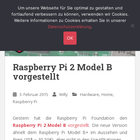
S
Willy's Technik-Blog
Um unsere Webseite für Sie optimal zu gestalten und
TOGGLE
k
fortlaufend verbessern zu können, verwenden wir Cookies.
i
Weitere Informationen zu Cookies erhalten Sie in unserer
p
Datenschutzerklärung
.
t
OK
o
m
a
i
Raspberry Pi 2 Model B
n
vorgestellt
c
o
n
,
,
3. Februar 2015
Willy
Hardware
Home
t
Raspberry Pi
e
n
Gestern hat die Raspberry Pi Foundation den
t
Raspberry Pi 2 Model B
vorgestellt
. Die neue Version
ähnelt dem Raspberry Pi Model B+ im Aussehen und
Preis (35$ ~ 30,50€), aber nicht in den Spezifikationen.