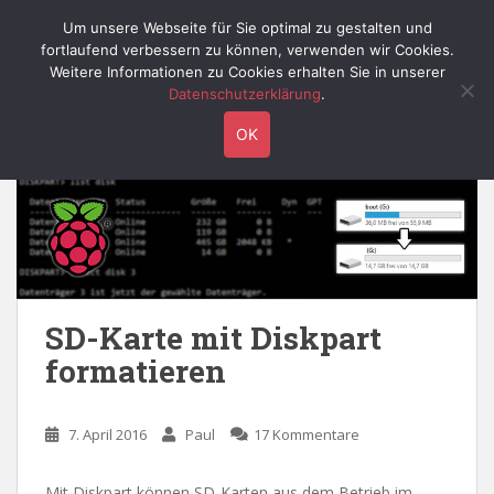
S
Willy's Technik-Blog
Um unsere Webseite für Sie optimal zu gestalten und
TOGGLE
k
fortlaufend verbessern zu können, verwenden wir Cookies.
i
Weitere Informationen zu Cookies erhalten Sie in unserer
p
Datenschutzerklärung
.
t
Schlagwort:
raspberry
OK
o
m
a
i
n
c
o
n
SD-Karte mit Diskpart
t
formatieren
e
n
t
7. April 2016
Paul
17 Kommentare
Mit Diskpart können SD-Karten aus dem Betrieb im