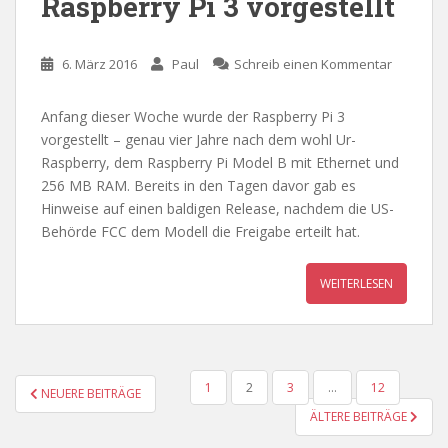
Raspberry Pi 3 vorgestellt
6. März 2016
Paul
Schreib einen Kommentar
Anfang dieser Woche wurde der Raspberry Pi 3
vorgestellt – genau vier Jahre nach dem wohl Ur-
Raspberry, dem Raspberry Pi Model B mit Ethernet und
256 MB RAM. Bereits in den Tagen davor gab es
Hinweise auf einen baldigen Release, nachdem die US-
Behörde FCC dem Modell die Freigabe erteilt hat.
WEITERLESEN
SEITENNUMMERIERUNG
1
2
3
…
12
NEUERE BEITRÄGE
DER
ÄLTERE BEITRÄGE
BEITRÄGE