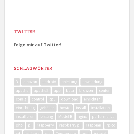
TWITTER
Folge mir auf Twitter!
SCHLAGWÖRTER
3
amazon
android
anleitung
anwendung
apache
apache2
app
beta
browser
center
config
control
cpu
download
einrichten
einrichtung
gehäuse
howto
install
installation
installieren
leistung
Model B
nginx
performance
php
pi
raspberry
raspberry pi
raspbian
rpicc
sd
sd-karte
ssh
Temperatur
tool
tutorial