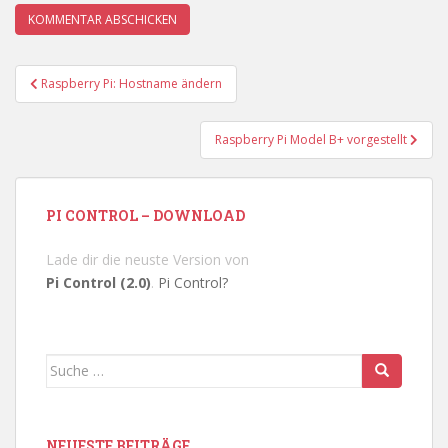
Beitragsnavigation
Raspberry Pi: Hostname ändern
Raspberry Pi Model B+ vorgestellt
PI CONTROL – DOWNLOAD
Lade dir die neuste Version von
Pi Control (2.0)
.
Pi Control?
Suche
nach:
NEUESTE BEITRÄGE