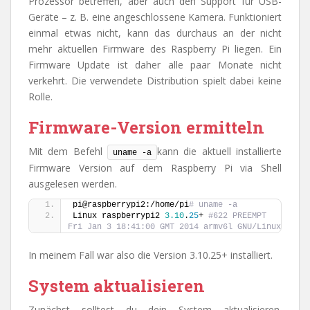
Prozessor betreffen, aber auch den Support für USB-
Geräte – z. B. eine angeschlossene Kamera. Funktioniert
einmal etwas nicht, kann das durchaus an der nicht
mehr aktuellen Firmware des Raspberry Pi liegen. Ein
Firmware Update ist daher alle paar Monate nicht
verkehrt. Die verwendete Distribution spielt dabei keine
Rolle.
Firmware-Version ermitteln
Mit dem Befehl
kann die aktuell installierte
uname -a
Firmware Version auf dem Raspberry Pi via Shell
ausgelesen werden.
pi@raspberrypi2:/home/pi
# uname -a
Linux raspberrypi2 
3.10
.
25
+ 
#622 PREEMPT 
Fri Jan 3 18:41:00 GMT 2014 armv6l GNU/Linux
In meinem Fall war also die Version 3.10.25+ installiert.
System aktualisieren
Zunächst solltest du dein System aktualisieren.