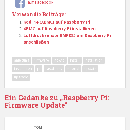
auf Facebook
Verwandte Beiträge:
Kodi 14 (XBMC) auf Raspberry Pi
XBMC auf Raspberry Pi installieren
Luftdrucksensor BMP085 am Raspberry Pi
anschließen
anleitung
firmware
howto
install
installation
installieren
pi
raspberry
tutorial
update
upgrade
Ein Gedanke zu „Raspberry Pi:
Firmware Update“
TOM