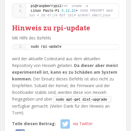
pi@raspberrypi2:~
#  uname -a
Linux Pauls-Pi 
3.12
.
21
+ 
#688 PREEMPT Wed 
Jun 4 20:47:24 BST 2014 armv6l GNU/Linux
Hinweis zu rpi-update
Mit Hilfe des Befehls
sudo rpi-update
wird der aktuelle Codestand aus dem aktuellen
Repository von Hexxeh geladen.
Da dieser aber meist
experimentell ist, kann es zu Schäden am System
kommen.
Der Einsatz dieses Befehls ist also nicht zu
Empfehlen. Sobald der Kernel, die Firmware und der
Bootloader stabils sind, werden diese von Hexxeh
freigegeben und über
sudo apt-get dist-upgrade 
verfügbar gemacht. (Vielen Dank für den Hinweis an
Tom!)
Teile diesen Beitrag:
via Twitter