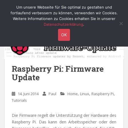
S
Willy's Technik-Blog
Um unsere Webseite für Sie optimal zu gestalten und
TOGGLE
k
fortlaufend verbessern zu können, verwenden wir Cookies.
i
Weitere Informationen zu Cookies erhalten Sie in unserer
p
Datenschutzerklärung
.
t
OK
o
m
a
i
n
Raspberry Pi: Firmware
c
Update
o
n
t
,
,
,
14. Juni 2014
Paul
Home
Linux
Raspberry Pi
e
Tutorials
n
t
Die Firmware regelt die Unterstützung der Hardware des
Raspberry Pi. Das kann den Arbeitsspeicher oder den