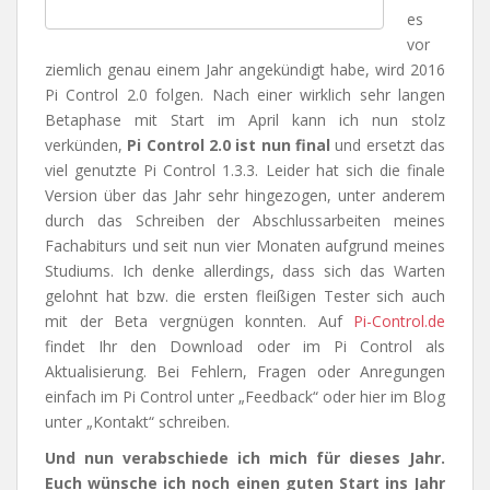
es
vor
ziemlich genau einem Jahr angekündigt habe, wird 2016
Pi Control 2.0 folgen. Nach einer wirklich sehr langen
Betaphase mit Start im April kann ich nun stolz
verkünden,
Pi Control 2.0 ist nun final
und ersetzt das
viel genutzte Pi Control 1.3.3. Leider hat sich die finale
Version über das Jahr sehr hingezogen, unter anderem
durch das Schreiben der Abschlussarbeiten meines
Fachabiturs und seit nun vier Monaten aufgrund meines
Studiums. Ich denke allerdings, dass sich das Warten
gelohnt hat bzw. die ersten fleißigen Tester sich auch
mit der Beta vergnügen konnten. Auf
Pi-Control.de
findet Ihr den Download oder im Pi Control als
Aktualisierung. Bei Fehlern, Fragen oder Anregungen
einfach im Pi Control unter „Feedback“ oder hier im Blog
unter „Kontakt“ schreiben.
Und nun verabschiede ich mich für dieses Jahr.
Euch wünsche ich noch einen guten Start ins Jahr