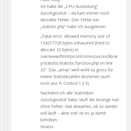
Ich habe die „CPU-Auslastung“
zurückgesetzt – da kam immer noch
derselbe Fehler. Den Fehler bei
„statistic.php“ habe ich ausgelesen:
„Fatal error: Allowed memory size of
134217728 bytes exhausted (tried to
allocate 32 bytes) in
/var/www/html/picontrol/resources/librar
y/statistic/statistic.function.php on line
32“. Das „array“ wird wohl zu gross für
meine Statistikzahlen (kommen auch
noch aus Pi Control 1.3.3).
Nachdem ich alle Statistiken
zurückgesetzt habe, läuft die Anzeige nun
ohne Fehler. Mal abwarten, ob es wieder
voll läuft – aber evtl. ist es ja damit
behoben.
Gruess