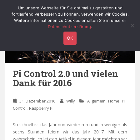
S
Willy's Technik-Blog
Um unsere Webseite für Sie optimal zu gestalten und
TOGGLE
k
fortlaufend verbessern zu können, verwenden wir Cookies.
i
Weitere Informationen zu Cookies erhalten Sie in unserer
p
Datenschutzerklärung
.
t
OK
o
m
a
i
n
Pi Control 2.0 und vielen
c
Dank für 2016
o
n
t
,
,
31. Dezember 2016
Willy
Allgemein
Home
Pi
e
,
Control
Raspberry Pi
n
t
So schnell ist das Jahr nun wieder rum und in weniger als
sechs Stunden feiern wir das Jahr 2017. Mit dem
wahrscheinlich letzten Artikel in diesem Jahr möchten wir