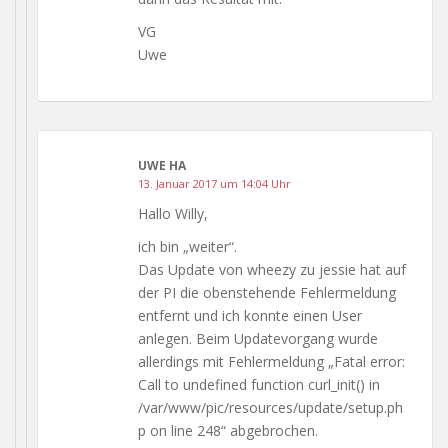
VG
Uwe
UWE HA
13. Januar 2017 um 14:04 Uhr
Hallo Willy,
ich bin „weiter“.
Das Update von wheezy zu jessie hat auf
der PI die obenstehende Fehlermeldung
entfernt und ich konnte einen User
anlegen. Beim Updatevorgang wurde
allerdings mit Fehlermeldung „Fatal error:
Call to undefined function curl_init() in
/var/www/pic/resources/update/setup.ph
p on line 248“ abgebrochen.