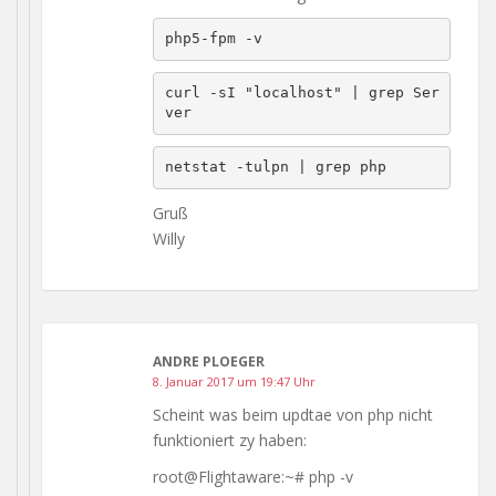
php5-fpm -v
curl -sI "localhost" | grep Ser
ver
netstat -tulpn | grep php
Gruß
Willy
ANDRE PLOEGER
8. Januar 2017 um 19:47 Uhr
Scheint was beim updtae von php nicht
funktioniert zy haben:
root@Flightaware:~# php -v