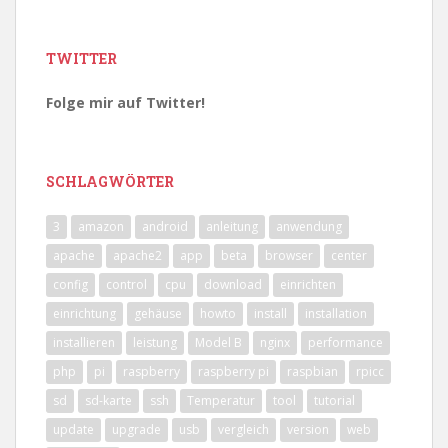
TWITTER
Folge mir auf Twitter!
SCHLAGWÖRTER
3
amazon
android
anleitung
anwendung
apache
apache2
app
beta
browser
center
config
control
cpu
download
einrichten
einrichtung
gehäuse
howto
install
installation
installieren
leistung
Model B
nginx
performance
php
pi
raspberry
raspberry pi
raspbian
rpicc
sd
sd-karte
ssh
Temperatur
tool
tutorial
update
upgrade
usb
vergleich
version
web