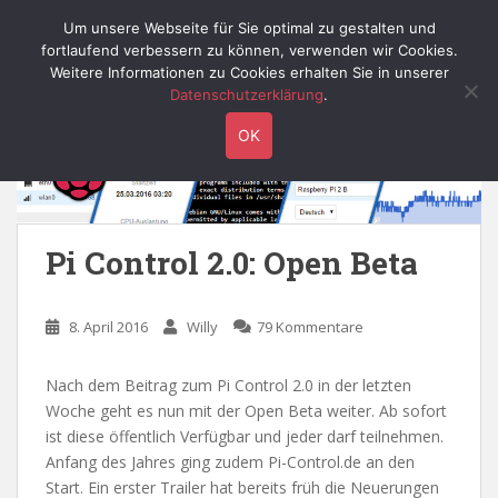
S
Willy's Technik-Blog
Um unsere Webseite für Sie optimal zu gestalten und
TOGGLE
k
fortlaufend verbessern zu können, verwenden wir Cookies.
i
Weitere Informationen zu Cookies erhalten Sie in unserer
p
Datenschutzerklärung
.
t
OK
o
m
a
i
n
Pi Control 2.0: Open Beta
c
o
n
8. April 2016
Willy
79 Kommentare
t
e
Nach dem Beitrag zum Pi Control 2.0 in der letzten
n
Woche geht es nun mit der Open Beta weiter. Ab sofort
t
ist diese öffentlich Verfügbar und jeder darf teilnehmen.
Anfang des Jahres ging zudem Pi-Control.de an den
Start. Ein erster Trailer hat bereits früh die Neuerungen