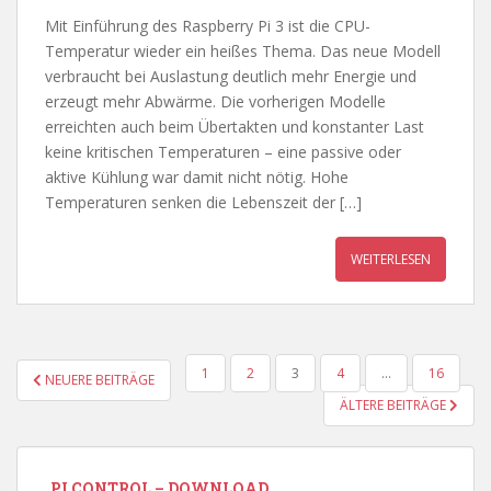
Mit Einführung des Raspberry Pi 3 ist die CPU-
Temperatur wieder ein heißes Thema. Das neue Modell
verbraucht bei Auslastung deutlich mehr Energie und
erzeugt mehr Abwärme. Die vorherigen Modelle
erreichten auch beim Übertakten und konstanter Last
keine kritischen Temperaturen – eine passive oder
aktive Kühlung war damit nicht nötig. Hohe
Temperaturen senken die Lebenszeit der […]
WEITERLESEN
SEITENNUMMERIERUNG
1
2
3
4
…
16
NEUERE BEITRÄGE
DER
ÄLTERE BEITRÄGE
BEITRÄGE
PI CONTROL – DOWNLOAD