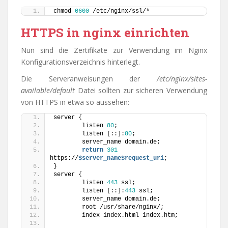
chmod 
0600
 /etc/nginx/ssl/*
HTTPS in nginx einrichten
Nun sind die Zertifikate zur Verwendung im Nginx
Konfigurationsverzeichnis hinterlegt.
Die Serveranweisungen der
/etc/nginx/sites-
available/default
Datei sollten zur sicheren Verwendung
von HTTPS in etwa so aussehen:
server {
        listen 
80
;
        listen [::]:
80
;
        server_name domain.de;
return
301
https://
$server_name
$request_uri
;
}
server {
        listen 
443
 ssl;
        listen [::]:
443
 ssl;
        server_name domain.de;
        root /usr/share/nginx/;
        index index.html index.htm;