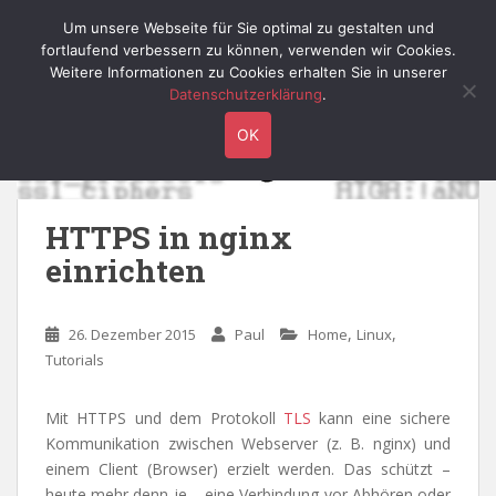
S
Willy's Technik-Blog
Um unsere Webseite für Sie optimal zu gestalten und
TOGGLE
k
fortlaufend verbessern zu können, verwenden wir Cookies.
i
Weitere Informationen zu Cookies erhalten Sie in unserer
p
Datenschutzerklärung
.
t
OK
o
m
a
i
HTTPS in nginx
n
einrichten
c
o
n
,
,
26. Dezember 2015
Paul
Home
Linux
t
Tutorials
e
n
Mit HTTPS und dem Protokoll
TLS
kann eine sichere
t
Kommunikation zwischen Webserver (z. B. nginx) und
einem Client (Browser) erzielt werden. Das schützt –
heute mehr denn je – eine Verbindung vor Abhören oder