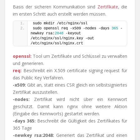
Basis der sicheren Kommunikation sind
Zertifikate
, die
im ersten Schritt auch erstellt werden müssen.
sudo mkdir /etc/nginx/ssl
sudo openssl req -x509 -nodes -days 
365
 -
newkey rsa:
2048
 -keyout 
/etc/nginx/ssl/nginx.key -out 
/etc/nginx/ssl/nginx.crt
openssl:
Tool um Zertifikate und Schlüssel zu verwalten
und generieren.
req:
Beschreibt ein X.509 certificate signing request für
das Public Key Verfahren.
-x509:
Gibt an, statt eines CSR gleich ein selbstsigniertes
Zertifikat auszustellen.
-nodes:
Zertifikat wird nicht über ein Kennwort
geschützt. Damit kann nginx ohne weitere Aktion
(Eingabe des Kennworts) gestartet werden.
-days 365:
Beschreibt die Gültigkeit des Zertifikates für
365 Tage
-newkey rsa:2048:
Generiert das Zertifikat und einen