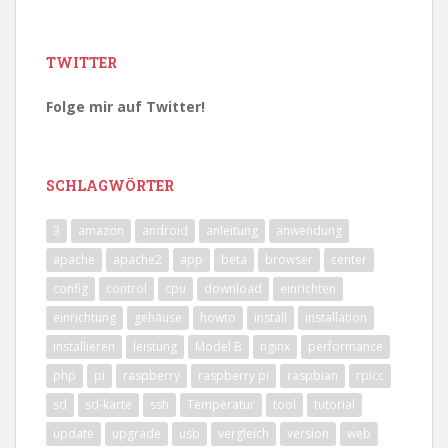
TWITTER
Folge mir auf Twitter!
SCHLAGWÖRTER
3
amazon
android
anleitung
anwendung
apache
apache2
app
beta
browser
center
config
control
cpu
download
einrichten
einrichtung
gehäuse
howto
install
installation
installieren
leistung
Model B
nginx
performance
php
pi
raspberry
raspberry pi
raspbian
rpicc
sd
sd-karte
ssh
Temperatur
tool
tutorial
update
upgrade
usb
vergleich
version
web