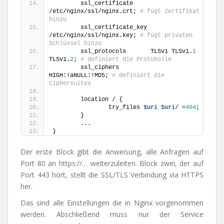
        ssl_certificate 
/etc/nginx/ssl/nginx.crt; 
# fügt Zertifikat 
hinzu
        ssl_certificate_key 
/etc/nginx/ssl/nginx.key; 
# fügt privaten 
Schlüssel hinzu
        ssl_protocols       TLSv1 TLSv1.
1
TLSv1.
2
; 
# definiert die Protokolle
        ssl_ciphers         
HIGH:!aNULL:!MD5; 
# definiert die 
Ciphersuites
        location / {
                try_files 
$uri
$uri
/ =
404
;
        }
        ...
}
Der erste Block gibt die Anweisung, alle Anfragen auf
Port 80 an https://… weiterzuleiten. Block zwei, der auf
Port 443 hört, stellt die SSL/TLS Verbindung via HTTPS
her.
Das sind alle Einstellungen die in Nginx vorgenommen
werden. Abschließend muss nur der Service