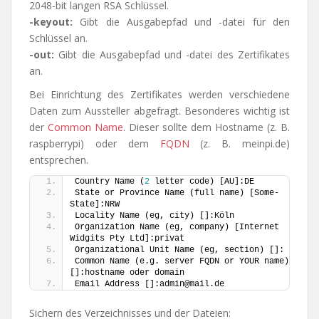
2048-bit langen RSA Schlüssel.
-keyout:
Gibt die Ausgabepfad und -datei für den
Schlüssel an.
-out:
Gibt die Ausgabepfad und -datei des Zertifikates
an.
Bei Einrichtung des Zertifikates werden verschiedene
Daten zum Aussteller abgefragt. Besonderes wichtig ist
der
Common Name
. Dieser sollte dem Hostname (z. B.
raspberrypi) oder dem
FQDN
(z. B. meinpi.de)
entsprechen.
Country Name (
2
 letter code) [AU]:DE
State or Province Name (full name) [Some-
State]:NRW
Locality Name (eg, city) []:Köln
Organization Name (eg, company) [Internet 
Widgits Pty Ltd]:privat
Organizational Unit Name (eg, section) []:
Common Name (e.g. server FQDN or YOUR name) 
[]:hostname oder domain
Email Address []:admin@mail.de
Sichern des Verzeichnisses und der Dateien: