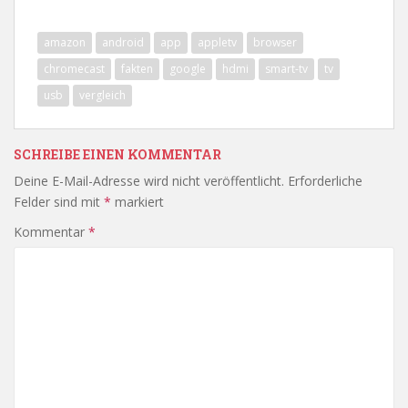
amazon
android
app
appletv
browser
chromecast
fakten
google
hdmi
smart-tv
tv
usb
vergleich
SCHREIBE EINEN KOMMENTAR
Deine E-Mail-Adresse wird nicht veröffentlicht.
Erforderliche
Felder sind mit
*
markiert
Kommentar
*