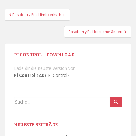
Beitragsnavigation
Raspberry Pie: Himbeerkuchen
Raspberry Pi: Hostname ändern
PI CONTROL – DOWNLOAD
Lade dir die neuste Version von
Pi Control (2.0)
.
Pi Control?
Suche
nach:
NEUESTE BEITRÄGE