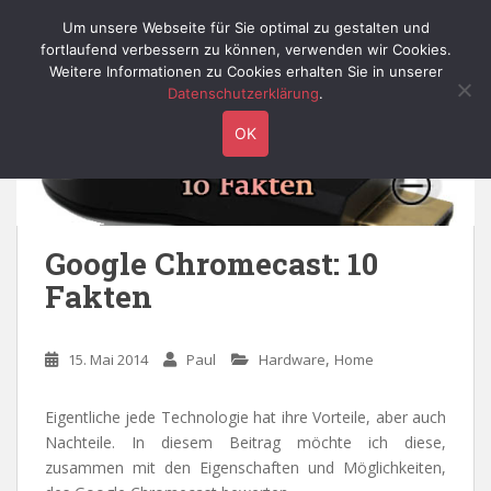
S
Willy's Technik-Blog
Um unsere Webseite für Sie optimal zu gestalten und
TOGGLE
k
fortlaufend verbessern zu können, verwenden wir Cookies.
i
Weitere Informationen zu Cookies erhalten Sie in unserer
p
Datenschutzerklärung
.
t
OK
o
m
a
i
n
Google Chromecast: 10
c
Fakten
o
n
t
,
15. Mai 2014
Paul
Hardware
Home
e
n
t
Eigentliche jede Technologie hat ihre Vorteile, aber auch
Nachteile. In diesem Beitrag möchte ich diese,
zusammen mit den Eigenschaften und Möglichkeiten,