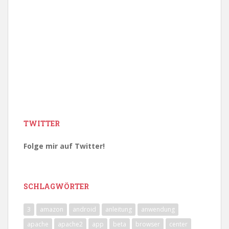
TWITTER
Folge mir auf Twitter!
SCHLAGWÖRTER
3
amazon
android
anleitung
anwendung
apache
apache2
app
beta
browser
center