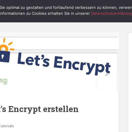
ie optimal zu gestalten und fortlaufend verbessern zu können, verwe
HOME
RASPBERRY PI
PI CONTROL
Informationen zu Cookies erhalten Sie in unserer
Datenschutzerklärung
’s Encrypt erstellen
Tutorials