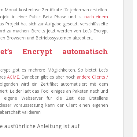
nem Monat kostenlose Zertifikate für jederman erstellen.
ojekt in einer Public Beta Phase und ist
nach einem
as Projekt hat sich zur Aufgabe gesetzt, verschlüsselte
d zu machen. Bereits jetzt werden von Let’s Encrypt
gigen Browsern und Betriebssystemen akzeptiert.
et’s Encrypt automatisch
crypt gibt es mehrere Möglichkeiten. So bietet Let’s
enes
ACME
. Daneben gibt es aber noch
andere Clients /
olgenden wird ein Zertifikat automatisiert mit dem
niert. Leider lädt das Tool einiges an Paketen nach und
 eigene Webserver für die Zeit des Erstellens
dieser Voraussetzung kann der Client einen eigenen
berschaft validieren.
ne ausführliche Anleitung ist auf