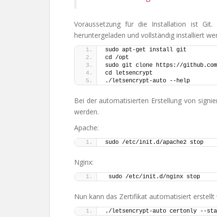
Voraussetzung für die Installation ist Gi
heruntergeladen und vollständig installiert we
sudo apt-get install git
cd /opt
sudo git clone https://github.com
cd letsencrypt
./letsencrypt-auto --help
Bei der automatisierten Erstellung von sign
werden.
Apache:
sudo /etc/init.d/apache2 stop
Nginx:
 sudo /etc/init.d/nginx stop
Nun kann das Zertifikat automatisiert erstellt
./letsencrypt-auto certonly --sta