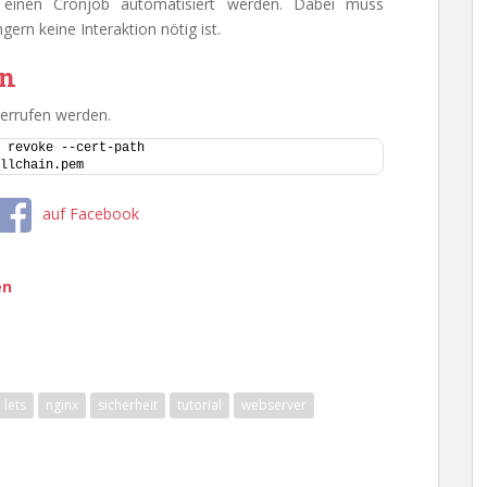
 einen Cronjob automatisiert werden. Dabei muss
ngern keine Interaktion nötig ist.
en
derrufen werden.
 revoke --cert-path 
llchain.pem
auf Facebook
en
lets
nginx
sicherheit
tutorial
webserver