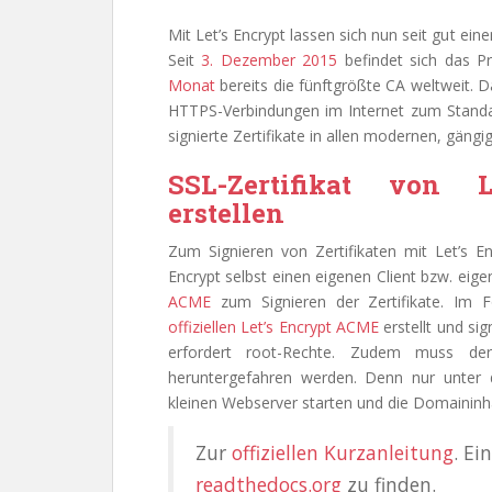
Mit Let’s Encrypt lassen sich nun seit gut ei
Seit
3. Dezember 2015
befindet sich das Pr
Monat
bereits die fünftgrößte CA weltweit. D
HTTPS-Verbindungen im Internet zum Standar
signierte Zertifikate in allen modernen, gän
SSL-Zertifikat von L
erstellen
Zum Signieren von Zertifikaten mit Let’s En
Encrypt selbst einen eigenen Client bzw. eig
ACME
zum Signieren der Zertifikate. Im F
offiziellen Let’s Encrypt ACME
erstellt und sig
erfordert root-Rechte. Zudem muss der
heruntergefahren werden. Denn nur unter 
kleinen Webserver starten und die Domaininha
Zur
offiziellen Kurzanleitung
. Ei
readthedocs.org
zu finden.