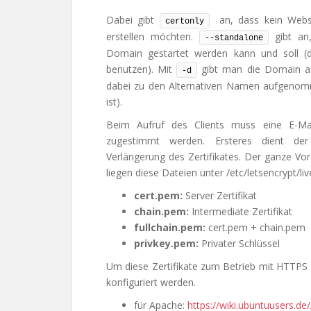
Dabei gibt
an, dass kein Webser
certonly
erstellen möchten.
gibt an,
--standalone
Domain gestartet werden kann und soll (d
benutzen). Mit
gibt man die Domain an, 
-d
dabei zu den Alternativen Namen aufgenomme
ist).
Beim Aufruf des Clients muss eine E-Mai
zugestimmt werden. Ersteres dient der
Verlängerung des Zertifikates. Der ganze Vo
liegen diese Dateien unter /etc/letsencrypt/li
cert.pem:
Server Zertifikat
chain.pem:
Intermediate Zertifikat
fullchain.pem:
cert.pem + chain.pem
privkey.pem:
Privater Schlüssel
Um diese Zertifikate zum Betrieb mit HTTPS 
konfiguriert werden.
für Apache:
https://wiki.ubuntuusers.d