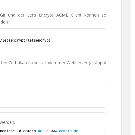
t. Git und der Let’s Encrypt ACME Client können so
rden:
/letsencrypt/letsencrypt
ierten Zertifikaten muss zudem der Webserver gestoppt
 werden.
ndalone -d domain.
de
 -d www.
domain
.
de