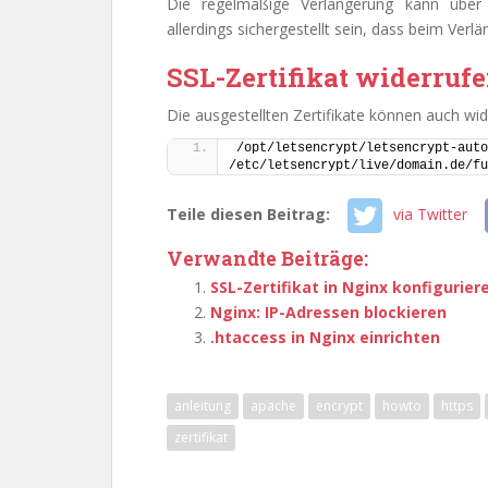
Die regelmäßige Verlängerung kann über
allerdings sichergestellt sein, dass beim Verlä
SSL-Zertifikat widerruf
Die ausgestellten Zertifikate können auch wi
/opt/letsencrypt/letsencrypt-auto
/etc/letsencrypt/live/domain.de/fu
Teile diesen Beitrag:
via Twitter
Verwandte Beiträge:
SSL-Zertifikat in Nginx konfigurier
Nginx: IP-Adressen blockieren
.htaccess in Nginx einrichten
anleitung
apache
encrypt
howto
https
zertifikat