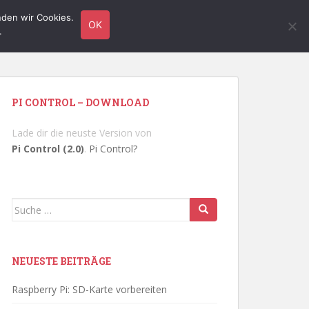
nden wir Cookies.
TUTORIALS
HARDWARE
LINUX
KONTAKT
OK
.
PI CONTROL – DOWNLOAD
Lade dir die neuste Version von
Pi Control (2.0)
.
Pi Control?
Suche
nach:
NEUESTE BEITRÄGE
Raspberry Pi: SD-Karte vorbereiten