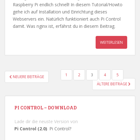
Raspberry Pi endlich schnell! In diesem Tutorial/Howto
gehe ich auf Installation und Einrichtung dieses
Webservers ein. Natürlich funktioniert auch Pi Control
damit. Was nginx ist, erfährst du in diesem Beitrag.
WEITERLESEN
SEITENNUMMERIERUNG
1
2
3
4
5
NEUERE BEITRÄGE
DER
ÄLTERE BEITRÄGE
BEITRÄGE
PI CONTROL – DOWNLOAD
Lade dir die neuste Version von
Pi Control (2.0)
.
Pi Control?