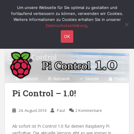
S
Willy's Technik-Blog
Um unsere Webseite für Sie optimal zu gestalten und
TOGGLE
k
fortlaufend verbessern zu können, verwenden wir Cookies.
i
Weitere Informationen zu Cookies erhalten Sie in unserer
p
Datenschutzerklärung
.
t
Schlagwort:
control
OK
o
m
a
i
n
c
o
n
Pi Control – 1.0!
t
e
n
24. August 2014
Paul
2 Kommentare
t
Ab sofort ist Pi Control 1.0 für deinen Raspberry Pi
verfügbar. Die aktuelle Version gibt es wie immer in