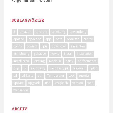
Folge mir auf Twitter!
SCHLAGWÖRTER
3
amazon
android
anleitung
anwendung
apache
apache2
app
beta
browser
center
config
control
cpu
download
einrichten
einrichtung
gehäuse
howto
install
installation
installieren
leistung
Model B
nginx
performance
php
pi
raspberry
raspberry pi
raspbian
rpicc
sd
sd-karte
ssh
Temperatur
tool
tutorial
update
upgrade
usb
vergleich
version
web
webserver
ARCHIV