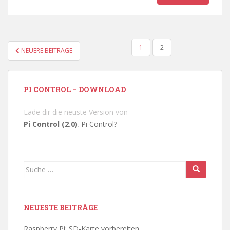
SEITENNUMMERIERUNG
1
2
NEUERE BEITRÄGE
DER
BEITRÄGE
PI CONTROL – DOWNLOAD
Lade dir die neuste Version von
Pi Control (2.0)
.
Pi Control?
Suche
nach:
NEUESTE BEITRÄGE
Raspberry Pi: SD-Karte vorbereiten