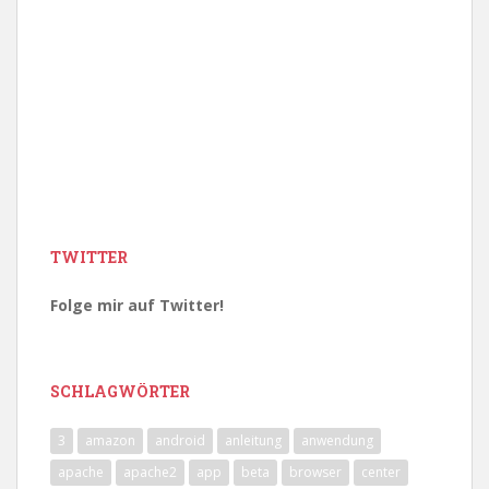
TWITTER
Folge mir auf Twitter!
SCHLAGWÖRTER
3
amazon
android
anleitung
anwendung
apache
apache2
app
beta
browser
center