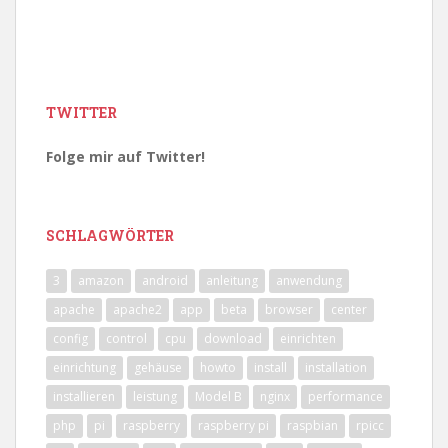
TWITTER
Folge mir auf Twitter!
SCHLAGWÖRTER
3
amazon
android
anleitung
anwendung
apache
apache2
app
beta
browser
center
config
control
cpu
download
einrichten
einrichtung
gehäuse
howto
install
installation
installieren
leistung
Model B
nginx
performance
php
pi
raspberry
raspberry pi
raspbian
rpicc