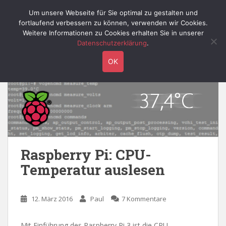
S
Willy's Technik-Blog
Um unsere Webseite für Sie optimal zu gestalten und
TOGGLE
k
fortlaufend verbessern zu können, verwenden wir Cookies.
i
Weitere Informationen zu Cookies erhalten Sie in unserer
p
Datenschutzerklärung
.
t
Schlagwort:
shell
OK
o
m
a
i
n
c
o
n
Raspberry Pi: CPU-
t
Temperatur auslesen
e
n
t
12. März 2016
Paul
7 Kommentare
Mit Einführung des Raspberry Pi 3 ist die CPU-