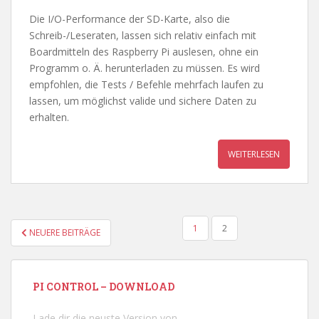
Die I/O-Performance der SD-Karte, also die
Schreib-/Leseraten, lassen sich relativ einfach mit
Boardmitteln des Raspberry Pi auslesen, ohne ein
Programm o. Ä. herunterladen zu müssen. Es wird
empfohlen, die Tests / Befehle mehrfach laufen zu
lassen, um möglichst valide und sichere Daten zu
erhalten.
WEITERLESEN
SEITENNUMMERIERUNG
1
2
NEUERE BEITRÄGE
DER
BEITRÄGE
PI CONTROL – DOWNLOAD
Lade dir die neuste Version von