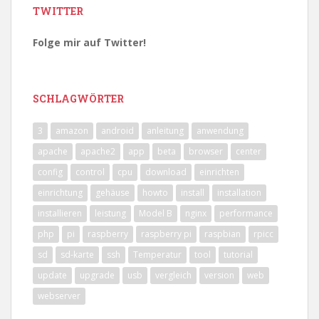
TWITTER
Folge mir auf Twitter!
SCHLAGWÖRTER
3
amazon
android
anleitung
anwendung
apache
apache2
app
beta
browser
center
config
control
cpu
download
einrichten
einrichtung
gehäuse
howto
install
installation
installieren
leistung
Model B
nginx
performance
php
pi
raspberry
raspberry pi
raspbian
rpicc
sd
sd-karte
ssh
Temperatur
tool
tutorial
update
upgrade
usb
vergleich
version
web
webserver