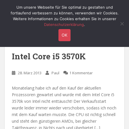
S
Willy's Technik-Blog
Um unsere Webseite für Sie optimal zu gestalten und
TOGGLE
k
fortlaufend verbessern zu können, verwenden wir Cookies.
i
Weitere Informationen zu Cookies erhalten Sie in unserer
p
Datenschutzerklärung
.
t
Schlagwort:
nanometer
OK
o
m
a
Intel Core i5 3570K
i
n
c
28. März 2013
Paul
1 Kommentar
o
n
Monatelang habe ich auf den Kauf der aktuellen
t
Prozessoren gewartet und wurde mit dem Intel Core i5
e
3570k von Intel nicht enttäuscht! Der Verkaufsstart
n
wurde leider immer wieder verschoben, sodass ich noch
t
mit dem Kauf warten musste. Die CPU ist richtig schnell
und steht den günstigeren AMDs, bei gleicher
Taktfrequenz, in Nichts nach und überbietet […]