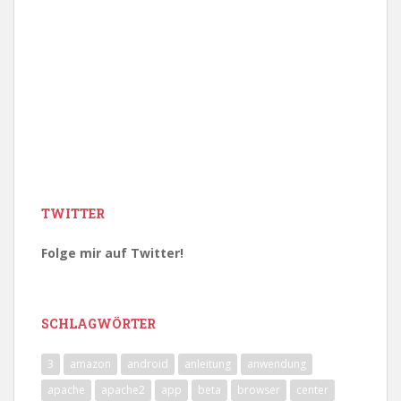
TWITTER
Folge mir auf Twitter!
SCHLAGWÖRTER
3
amazon
android
anleitung
anwendung
apache
apache2
app
beta
browser
center