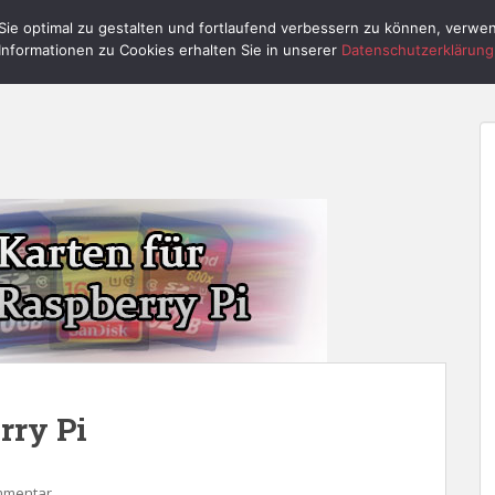
ie optimal zu gestalten und fortlaufend verbessern zu können, verwe
HOME
RASPBERRY PI
PI CONTROL
Informationen zu Cookies erhalten Sie in unserer
Datenschutzerklärung
rry Pi
mmentar