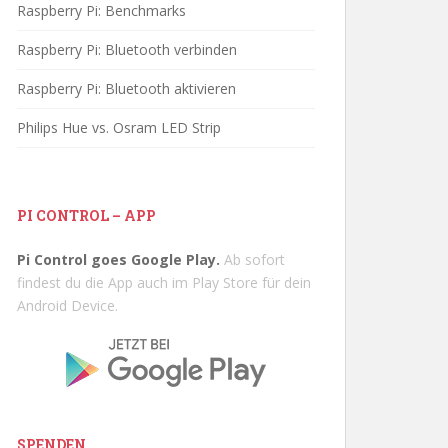
Raspberry Pi: Benchmarks
Raspberry Pi: Bluetooth verbinden
Raspberry Pi: Bluetooth aktivieren
Philips Hue vs. Osram LED Strip
PI CONTROL – APP
Pi Control goes Google Play.
Ab sofort
findest du die App auch im Play Store für dein
Android Device.
SPENDEN