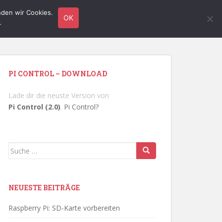
nden wir Cookies.
TUTORIALS
HARDWARE
LINUX
KONTAKT
OK
.
PI CONTROL – DOWNLOAD
Lade dir die neuste Version von
Pi Control (2.0)
.
Pi Control?
Suche
nach:
NEUESTE BEITRÄGE
Raspberry Pi: SD-Karte vorbereiten