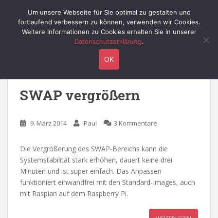
S
Willy's Technik-Blog
Um unsere Webseite für Sie optimal zu gestalten und
TOGGLE
k
fortlaufend verbessern zu können, verwenden wir Cookies.
i
Weitere Informationen zu Cookies erhalten Sie in unserer
p
Datenschutzerklärung
.
t
Schlagwort:
cache
OK
o
m
a
SWAP vergrößern
i
n
c
9. März 2014
Paul
3 Kommentare
o
n
Die Vergrößerung des SWAP-Bereichs kann die
t
Systemstabilität stark erhöhen, dauert keine drei
e
Minuten und ist super einfach. Das Anpassen
n
funktioniert einwandfrei mit den Standard-Images, auch
t
mit Raspian auf dem Raspberry Pi.