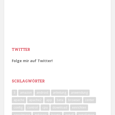
TWITTER
Folge mir auf Twitter!
SCHLAGWÖRTER
3
amazon
android
anleitung
anwendung
apache
apache2
app
beta
browser
center
config
control
cpu
download
einrichten
einrichtung
gehäuse
howto
install
installation