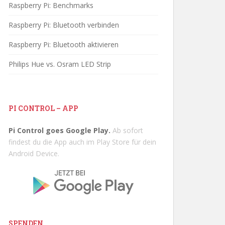
Raspberry Pi: Benchmarks
Raspberry Pi: Bluetooth verbinden
Raspberry Pi: Bluetooth aktivieren
Philips Hue vs. Osram LED Strip
PI CONTROL – APP
Pi Control goes Google Play.
Ab sofort
findest du die App auch im Play Store für dein
Android Device.
SPENDEN