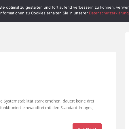
ie optimal zu gestalten und fortlaufend verbessern zu können, verwe
HOME
RASPBERRY PI
PI CONTROL
Informationen zu Cookies erhalten Sie in unserer
Datenschutzerklärung
Systemstabilität stark erhöhen, dauert keine drei
funktioniert einwandfrei mit den Standard-Images,