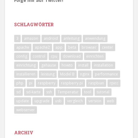
Folge mir auf Twitter!
SCHLAGWÖRTER
3
amazon
android
anleitung
anwendung
apache
apache2
app
beta
browser
center
config
control
cpu
download
einrichten
einrichtung
gehäuse
howto
install
installation
installieren
leistung
Model B
nginx
performance
php
pi
raspberry
raspberry pi
raspbian
rpicc
sd
sd-karte
ssh
Temperatur
tool
tutorial
update
upgrade
usb
vergleich
version
web
webserver
ARCHIV