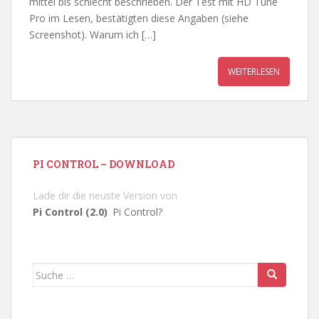
mittel bis schlecht beschrieben. Der Test mit HD Tune
Pro im Lesen, bestätigten diese Angaben (siehe
Screenshot). Warum ich […]
WEITERLESEN
PI CONTROL – DOWNLOAD
Lade dir die neuste Version von
Pi Control (2.0)
.
Pi Control?
Suche
nach: