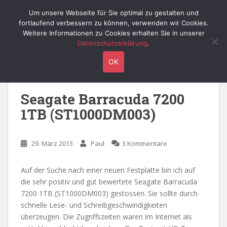
S
Willy's Technik-Blog
Um unsere Webseite für Sie optimal zu gestalten und
TOGGLE
k
fortlaufend verbessern zu können, verwenden wir Cookies.
i
Weitere Informationen zu Cookies erhalten Sie in unserer
p
Datenschutzerklärung
.
t
Schlagwort:
ST2000DM001
OK
o
m
a
Seagate Barracuda 7200
i
1TB (ST1000DM003)
n
c
o
29. März 2013
Paul
3 Kommentare
n
t
e
Auf der Suche nach einer neuen Festplatte bin ich auf
n
die sehr positiv und gut bewertete Seagate Barracuda
t
7200 1TB (ST1000DM003) gestossen. Sie sollte durch
schnelle Lese- und Schreibgeschwindigkeiten
überzeugen. Die Zugriffszeiten waren im Internet als