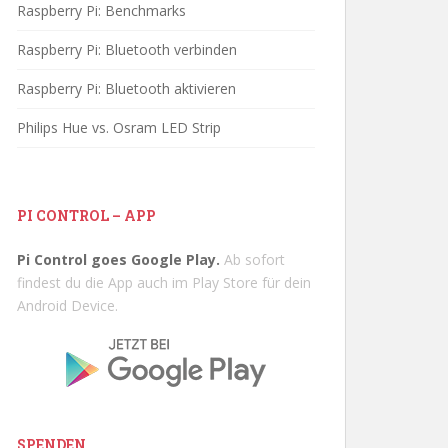
Raspberry Pi: Benchmarks
Raspberry Pi: Bluetooth verbinden
Raspberry Pi: Bluetooth aktivieren
Philips Hue vs. Osram LED Strip
PI CONTROL – APP
Pi Control goes Google Play.
Ab sofort
findest du die App auch im Play Store für dein
Android Device.
SPENDEN