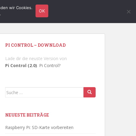
nden wir Cookies.
TUTORIALS
HARDWARE
LINUX
KONTAKT
OK
.
PI CONTROL – DOWNLOAD
Lade dir die neuste Version von
Pi Control (2.0)
.
Pi Control?
Suche
nach:
NEUESTE BEITRÄGE
Raspberry Pi: SD-Karte vorbereiten