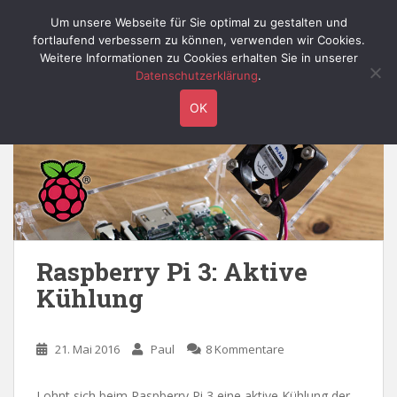
S
Willy's Technik-Blog
Um unsere Webseite für Sie optimal zu gestalten und
TOGGLE
k
fortlaufend verbessern zu können, verwenden wir Cookies.
i
Weitere Informationen zu Cookies erhalten Sie in unserer
p
Datenschutzerklärung
.
t
Schlagwort:
kühlkörper
OK
o
m
a
i
n
c
o
n
Raspberry Pi 3: Aktive
t
Kühlung
e
n
t
21. Mai 2016
Paul
8 Kommentare
Lohnt sich beim Raspberry Pi 3 eine aktive Kühlung der