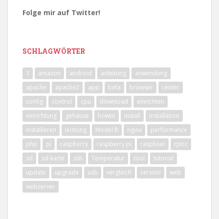
Folge mir auf Twitter!
SCHLAGWÖRTER
3
amazon
android
anleitung
anwendung
apache
apache2
app
beta
browser
center
config
control
cpu
download
einrichten
einrichtung
gehäuse
howto
install
installation
installieren
leistung
Model B
nginx
performance
php
pi
raspberry
raspberry pi
raspbian
rpicc
sd
sd-karte
ssh
Temperatur
tool
tutorial
update
upgrade
usb
vergleich
version
web
webserver