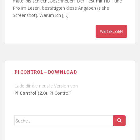
mittel bis schlecht beschrieben. Der Test mit HD Tune
Pro im Lesen, bestätigten diese Angaben (siehe
Screenshot). Warum ich […]
WEITERLESEN
PI CONTROL – DOWNLOAD
Lade dir die neuste Version von
Pi Control (2.0)
.
Pi Control?
Suche
nach: