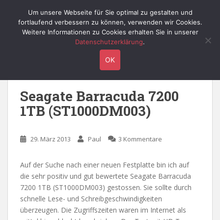
S
Willy's Technik-Blog
Um unsere Webseite für Sie optimal zu gestalten und
TOGGLE
k
fortlaufend verbessern zu können, verwenden wir Cookies.
i
Weitere Informationen zu Cookies erhalten Sie in unserer
p
Datenschutzerklärung
.
t
Schlagwort:
kratzen
OK
o
m
a
Seagate Barracuda 7200
i
1TB (ST1000DM003)
n
c
o
29. März 2013
Paul
3 Kommentare
n
t
e
Auf der Suche nach einer neuen Festplatte bin ich auf
n
die sehr positiv und gut bewertete Seagate Barracuda
t
7200 1TB (ST1000DM003) gestossen. Sie sollte durch
schnelle Lese- und Schreibgeschwindigkeiten
überzeugen. Die Zugriffszeiten waren im Internet als