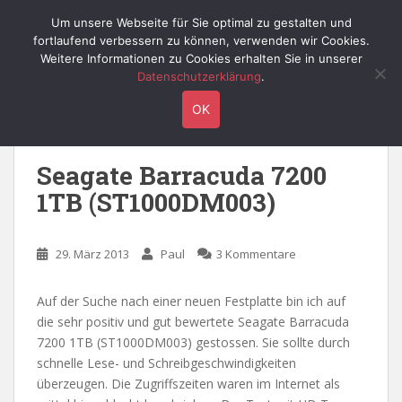
S
Willy's Technik-Blog
Um unsere Webseite für Sie optimal zu gestalten und
TOGGLE
k
fortlaufend verbessern zu können, verwenden wir Cookies.
i
Weitere Informationen zu Cookies erhalten Sie in unserer
p
Datenschutzerklärung
.
t
Schlagwort:
hd tune
OK
o
m
a
Seagate Barracuda 7200
i
1TB (ST1000DM003)
n
c
o
29. März 2013
Paul
3 Kommentare
n
t
e
Auf der Suche nach einer neuen Festplatte bin ich auf
n
die sehr positiv und gut bewertete Seagate Barracuda
t
7200 1TB (ST1000DM003) gestossen. Sie sollte durch
schnelle Lese- und Schreibgeschwindigkeiten
überzeugen. Die Zugriffszeiten waren im Internet als