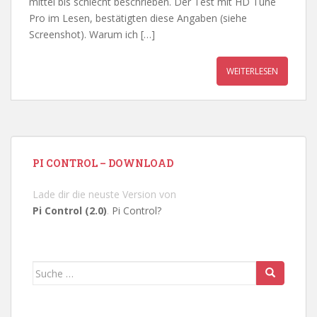
mittel bis schlecht beschrieben. Der Test mit HD Tune
Pro im Lesen, bestätigten diese Angaben (siehe
Screenshot). Warum ich […]
WEITERLESEN
PI CONTROL – DOWNLOAD
Lade dir die neuste Version von
Pi Control (2.0)
.
Pi Control?
Suche
nach: