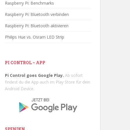
Raspberry Pi: Benchmarks
Raspberry Pi: Bluetooth verbinden
Raspberry Pi: Bluetooth aktivieren
Philips Hue vs. Osram LED Strip
PI CONTROL – APP
Pi Control goes Google Play.
Ab sofort
findest du die App auch im Play Store für dein
Android Device.
SPENDEN