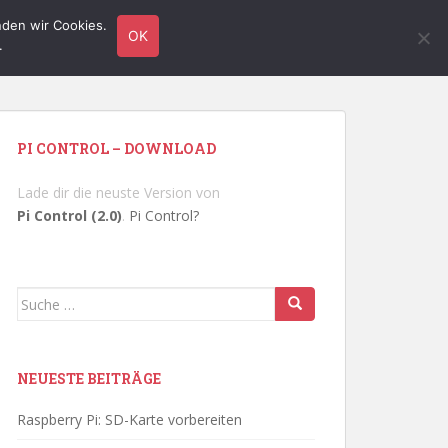
nden wir Cookies.
TUTORIALS
HARDWARE
LINUX
KONTAKT
OK
.
PI CONTROL – DOWNLOAD
Lade dir die neuste Version von
Pi Control (2.0)
.
Pi Control?
Suche
nach:
NEUESTE BEITRÄGE
Raspberry Pi: SD-Karte vorbereiten