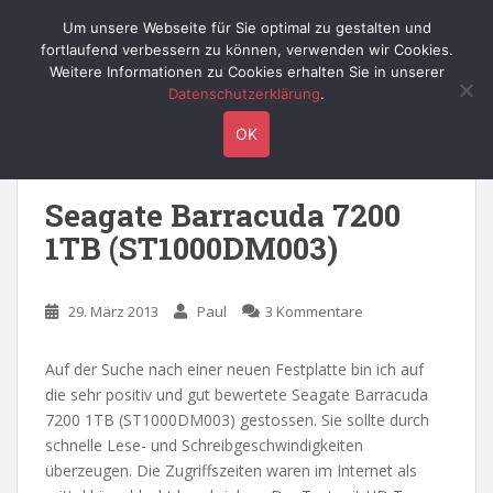
S
Willy's Technik-Blog
Um unsere Webseite für Sie optimal zu gestalten und
TOGGLE
k
fortlaufend verbessern zu können, verwenden wir Cookies.
i
Weitere Informationen zu Cookies erhalten Sie in unserer
p
Datenschutzerklärung
.
t
Schlagwort:
7200
OK
o
m
a
Seagate Barracuda 7200
i
1TB (ST1000DM003)
n
c
o
29. März 2013
Paul
3 Kommentare
n
t
e
Auf der Suche nach einer neuen Festplatte bin ich auf
n
die sehr positiv und gut bewertete Seagate Barracuda
t
7200 1TB (ST1000DM003) gestossen. Sie sollte durch
schnelle Lese- und Schreibgeschwindigkeiten
überzeugen. Die Zugriffszeiten waren im Internet als