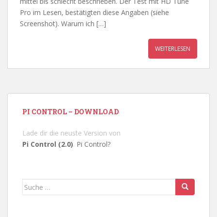
mittel bis schlecht beschrieben. Der Test mit HD Tune
Pro im Lesen, bestätigten diese Angaben (siehe
Screenshot). Warum ich […]
WEITERLESEN
PI CONTROL – DOWNLOAD
Lade dir die neuste Version von
Pi Control (2.0)
.
Pi Control?
Suche
nach: