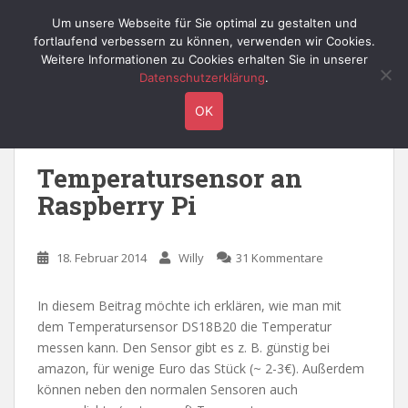
S
Willy's Technik-Blog
Um unsere Webseite für Sie optimal zu gestalten und
TOGGLE
k
fortlaufend verbessern zu können, verwenden wir Cookies.
i
Weitere Informationen zu Cookies erhalten Sie in unserer
p
Datenschutzerklärung
.
t
Schlagwort:
wasserdicht
OK
o
m
a
Temperatursensor an
i
Raspberry Pi
n
c
o
18. Februar 2014
Willy
31 Kommentare
n
t
e
In diesem Beitrag möchte ich erklären, wie man mit
n
dem Temperatursensor DS18B20 die Temperatur
t
messen kann. Den Sensor gibt es z. B. günstig bei
amazon, für wenige Euro das Stück (~ 2-3€). Außerdem
können neben den normalen Sensoren auch