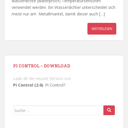
wasserdichte (waterproof) Temperatursensoren
verwendet werden. Ein Wasserdichter unterscheidet sich
meist nur am Metallmantel, damit dieser auch […]
WEITERLESEN
PI CONTROL – DOWNLOAD
Lade dir die neuste Version von
Pi Control (2.0)
.
Pi Control?
Suche
nach: