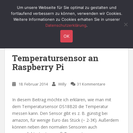
S
Willy's Technik-Blog
Um unsere Webseite für Sie optimal zu gestalten und
TOGGLE
k
fortlaufend verbessern zu können, verwenden wir Cookies.
i
Weitere Informationen zu Cookies erhalten Sie in unserer
p
Datenschutzerklärung
.
t
Schlagwort:
temperatursensor
OK
o
m
a
Temperatursensor an
i
Raspberry Pi
n
c
o
18. Februar 2014
Willy
31 Kommentare
n
t
e
In diesem Beitrag möchte ich erklären, wie man mit
n
dem Temperatursensor DS18B20 die Temperatur
t
messen kann. Den Sensor gibt es z. B. günstig bei
amazon, für wenige Euro das Stück (~ 2-3€). Außerdem
können neben den normalen Sensoren auch