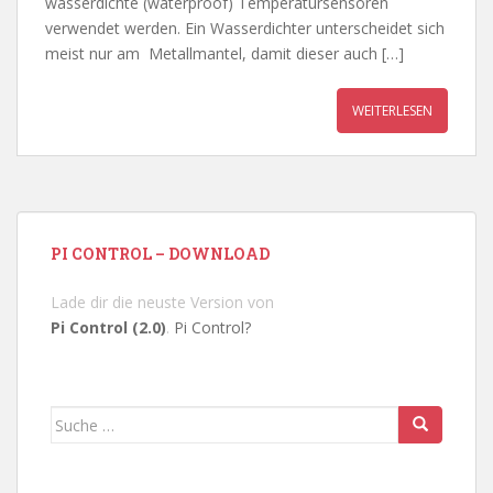
wasserdichte (waterproof) Temperatursensoren
verwendet werden. Ein Wasserdichter unterscheidet sich
meist nur am Metallmantel, damit dieser auch […]
WEITERLESEN
PI CONTROL – DOWNLOAD
Lade dir die neuste Version von
Pi Control (2.0)
.
Pi Control?
Suche
nach: