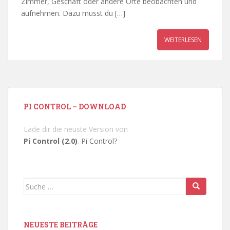
Zimmer, Geschäft oder andere Orte beobachten und
aufnehmen. Dazu musst du […]
WEITERLESEN
PI CONTROL – DOWNLOAD
Lade dir die neuste Version von
Pi Control (2.0)
.
Pi Control?
Suche
nach:
NEUESTE BEITRÄGE