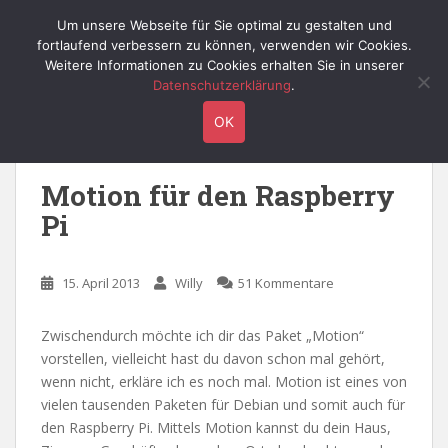
S
Willy's Technik-Blog
Um unsere Webseite für Sie optimal zu gestalten und
TOGGLE
k
fortlaufend verbessern zu können, verwenden wir Cookies.
i
Weitere Informationen zu Cookies erhalten Sie in unserer
p
Datenschutzerklärung
.
t
Schlagwort:
cd
OK
o
m
a
Motion für den Raspberry
i
Pi
n
c
o
15. April 2013
Willy
51 Kommentare
n
t
e
Zwischendurch möchte ich dir das Paket „Motion“
n
vorstellen, vielleicht hast du davon schon mal gehört,
t
wenn nicht, erkläre ich es noch mal. Motion ist eines von
vielen tausenden Paketen für Debian und somit auch für
den Raspberry Pi. Mittels Motion kannst du dein Haus,