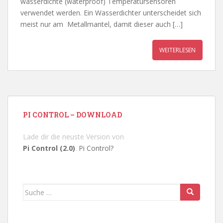
wasserdichte (waterproof) Temperatursensoren
verwendet werden. Ein Wasserdichter unterscheidet sich
meist nur am Metallmantel, damit dieser auch […]
WEITERLESEN
PI CONTROL – DOWNLOAD
Lade dir die neuste Version von
Pi Control (2.0)
.
Pi Control?
Suche
nach: