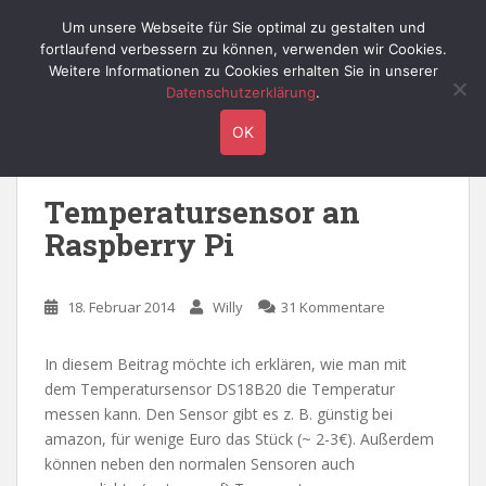
S
Willy's Technik-Blog
Um unsere Webseite für Sie optimal zu gestalten und
TOGGLE
k
fortlaufend verbessern zu können, verwenden wir Cookies.
i
Weitere Informationen zu Cookies erhalten Sie in unserer
p
Datenschutzerklärung
.
t
Schlagwort:
12-bit
OK
o
m
a
Temperatursensor an
i
Raspberry Pi
n
c
o
18. Februar 2014
Willy
31 Kommentare
n
t
e
In diesem Beitrag möchte ich erklären, wie man mit
n
dem Temperatursensor DS18B20 die Temperatur
t
messen kann. Den Sensor gibt es z. B. günstig bei
amazon, für wenige Euro das Stück (~ 2-3€). Außerdem
können neben den normalen Sensoren auch