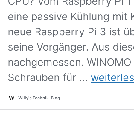
CPU? Vom Raspberry Pi 1 
eine passive Kühlung mit K
neue Raspberry Pi 3 ist üb
seine Vorgänger. Aus die
nachgemessen. WINOMO DC
Raspberry
Schrauben für …
weiterle
Pi
3:
Aktive
Willy's Technik-Blog
Kühlung